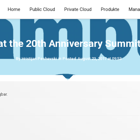
Home
Public Cloud
Private Cloud
Produkte
Mana
 at the 20th Anniversary Summ
By
Hristijan Peshevski
in
Posted
August 23, 2017 at 09:53
bar.