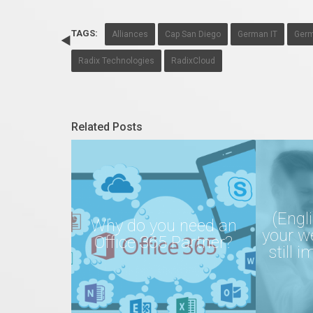
TAGS:
Alliances
Cap San Diego
German IT
Ger
Radix Technologies
RadixCloud
Related Posts
(Engl
Why do you need an
your we
Office 365 Partner?
still 