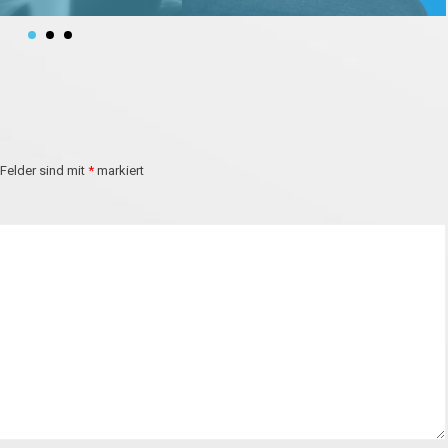
 Felder sind mit
*
markiert
 out more →
Find out more →