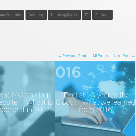
man Summits
Germany
Hamburg@work
IT
Partners
← Previous Post
All Posts
Next Post →
ish) Maintaining
(English) A year in the
bsite – Why it is
Cloud – What we learned
important in 2017
from 2016