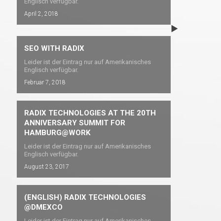
Englisch verfügbar.
April 2, 2018
SEO WITH RADIX
Leider ist der Eintrag nur auf Amerikanisches
Englisch verfügbar.
Februar 7, 2018
RADIX TECHNOLOGIES AT THE 20TH
ANNIVERSARY SUMMIT FOR
HAMBURG@WORK
Leider ist der Eintrag nur auf Amerikanisches
Englisch verfügbar.
2017 – The next year in
(English)
August 23, 2017
Cloud
RADIXVISUAL
(ENGLISH) RADIX TECHNOLOGIES
@DMEXCO
Leider ist der Eintrag nur auf Amerikanisches