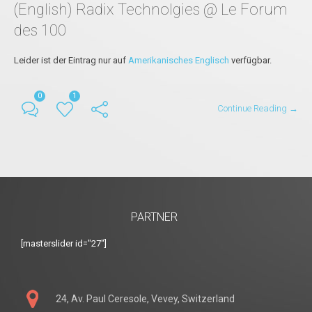
(English) Radix Technolgies @ Le Forum
des 100
Leider ist der Eintrag nur auf
Amerikanisches Englisch
verfügbar.
0
1
Continue Reading →
PARTNER
[masterslider id="27"]
24, Av. Paul Ceresole, Vevey, Switzerland