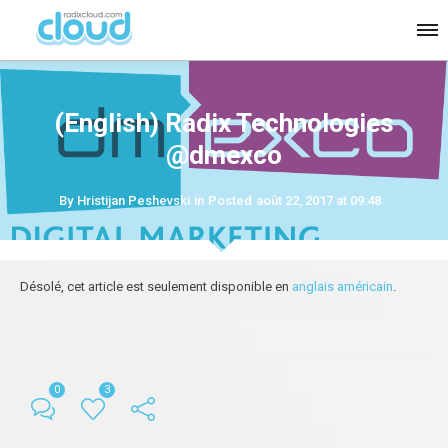
(English) Radix Technologies
@dmexco
By
Hristijan Peshevski
in
Posted
août 22, 2017 at 09:48
Désolé, cet article est seulement disponible en
anglais américain
.
0
3