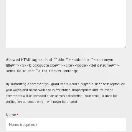
Allowed HTML tags:<a href="" title=""> <abbr title=""> <acronym
title=""> <b> <blockquote cite=""> <cite> <code> <del datetime="">
<em> <i> <q cite=""> <s> <strike> <strong>
By submitting a comment you grant Radix Cloud a perpetual license to reproduce
your words and name/web site in attribution. Inappropriate and irrelevant
comments will be removed at an admin’s discretion. Your email is used for
verification purposes only, it will never be shared.
Name
*