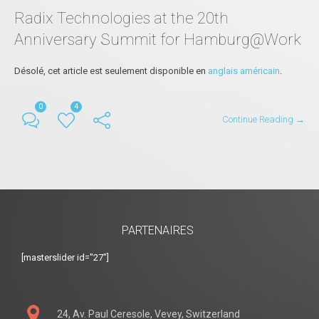
Radix Technologies at the 20th
Anniversary Summit for Hamburg@Work
Désolé, cet article est seulement disponible en
anglais américain
.
0
4
Continue Reading →
PARTENAIRES
[masterslider id="27"]
24, Av. Paul Ceresole, Vevey, Switzerland