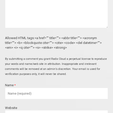
Allowed HTML tags:<a href="" title=""> <abbr title=""> <acronym
title=""> <b> <blockquote cite=""> <cite> <code> <del datetime="">
<em> <i> <q cite=""> <s> <strike> <strong>
By submitting a comment you grant Radix Cloud a perpetual license to reproduce
your words and name/web site in attribution. Inappropriate and irrelevant
comments will be removed at an admin’s discretion. Your email is used for
verification purposes only, it will never be shared.
Name
*
Website