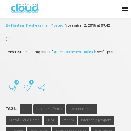
By
Hristijan Peshevski
in
Posted
November 2, 2016 at 09:42
C
Leider ist der Eintrag nur auf
Amerikanisches Englisch
verfügbar.
0
1
TAGS:
C++
Cloud Platforms
Communcation
Crowd Cloud Camp
HTML
Intenrs
internship program