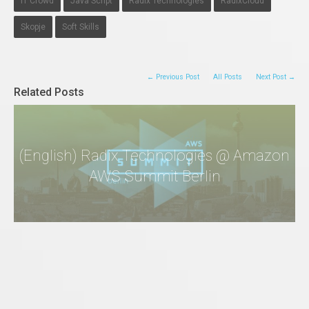
IT Crowd
Java Script
Radix Technologies
RadixCloud
Skopje
Soft Skills
← Previous Post
All Posts
Next Post →
Related Posts
(English) Radix Technologies @ Amazon
AWS Summit Berlin