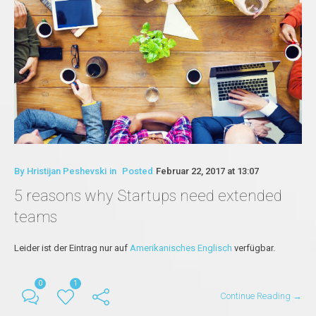
By
Hristijan Peshevski
in
Posted
Februar 22, 2017 at 13:07
5 reasons why Startups need extended
teams
Leider ist der Eintrag nur auf
Amerikanisches Englisch
verfügbar.
0
1
Continue Reading →