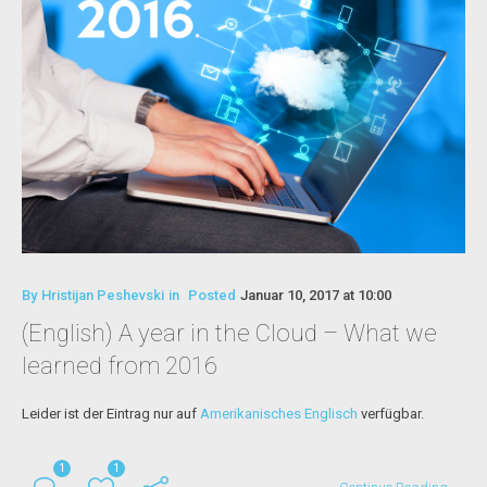
By
Hristijan Peshevski
in
Posted
Januar 10, 2017 at 10:00
(English) A year in the Cloud – What we
learned from 2016
Leider ist der Eintrag nur auf
Amerikanisches Englisch
verfügbar.
1
1