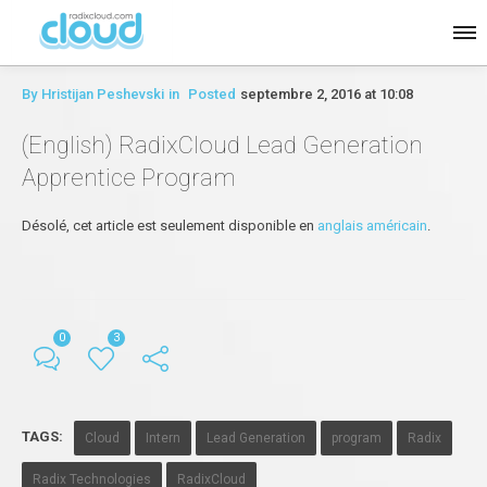
By
Hristijan Peshevski
in
Posted
septembre 2, 2016 at 10:08
(English) RadixCloud Lead Generation
Apprentice Program
Désolé, cet article est seulement disponible en
anglais américain
.
0
3
TAGS:
Cloud
Intern
Lead Generation
program
Radix
Radix Technologies
RadixCloud