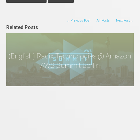
← Previous Post
All Posts
Next Post →
Related Posts
(English) Radix Technologies @ Amazon
AWS Summit Berlin