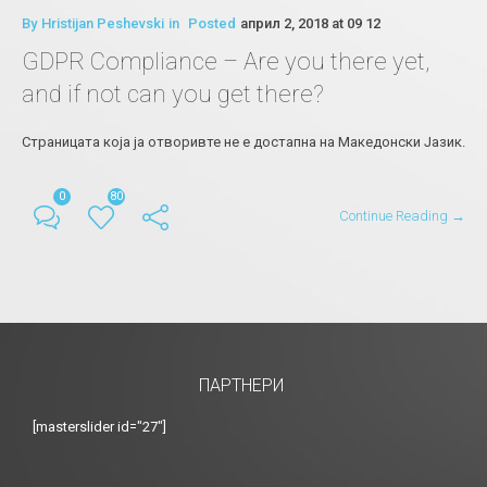
By
Hristijan Peshevski
in
Posted
април 2, 2018 at 09 12
GDPR Compliance – Are you there yet,
and if not can you get there?
Страницата која ја отворивте не е достапна на Македонски Јазик.
0
80
Continue Reading →
ПАРТНЕРИ
[masterslider id="27"]