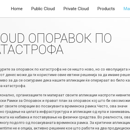
Home
Public Cloud
Private Cloud
Products
Ma
LOUD ОПОРАВОК ПО
АТАСТРОФА
рите за опоравок по катастрофа не се ништо ново, но со еволуцијата н
гот денес може да ги користиме овие евтини решенија за да имаме реше
ниво за да се осигураме дека нашите апликации ќе оперираат во било к
на катастрофа.
ионално, организациите ги мапираат своите апликации наспроти нивните
ски Рамки за Опоравок и прават план за oпоравок кој што би овозможи
ат своите операции во посакуванта временска рамка.Често, ова значи
но градење на целата инфраструктура и апликации од нула и занимавањ
иката на набавка и поставување на физички средства. Во реалноста, ов
 многу подолго од посакуваната временска рамка. За критични апликаци
wntime не е опција, активно решение кое што работи на два продукциск