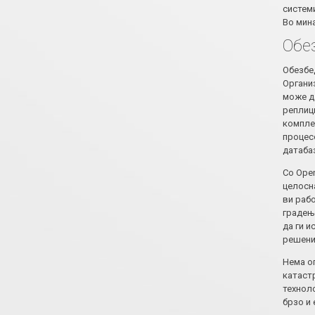
систем
Во мин
Обе
Обезбед
Органи
може да
реплиц
комплек
процесо
датабаз
Со Ope
целосн
ви рабо
градење
да ги 
решени
Нема о
катаст
технол
брзо и