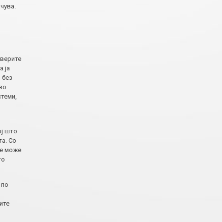
чува.
рверите
а ја
 без
во
стеми,
ој што
та. Со
ие може
то
 по
ите