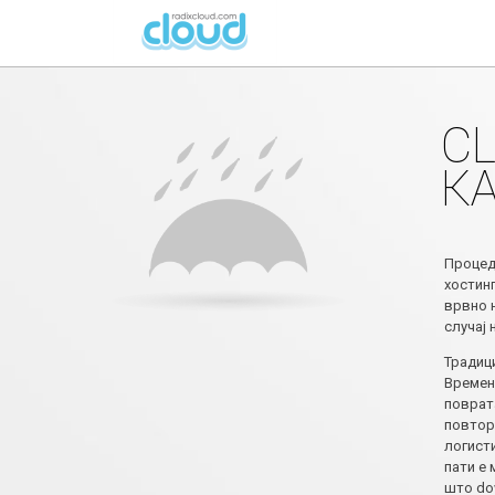
C
К
Процеду
хостин
врвно 
случај 
Традиц
Времен
поврат
повтор
логист
пати е
што do