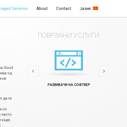
naged Services
About
Contact
Јазик:
ПОВРЗАНИ УСЛУГИ
а Cloud
нија од
аков
РАЗВИВАЧИ НА СОФТВЕР
л да ги
е со
а често
и каде
и