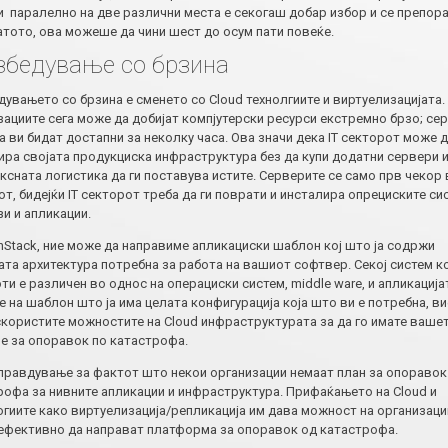
и паралелно на две различни места е секогаш добар избор и се препора
атото, ова можеше да чини шест до осум пати повеќе.
збедување со брзина
увањето со брзина е сменето со Cloud технолгиите и виртуелизацијата.
зациите сега може да добијат компјутерски ресурси екстремно брзо; се
 ви бидат достапни за неколку часа. Ова значи дека IT секторот може д
ира својата продукциска инфраструктура без да купи додатни сервери и
сната логистика да ги поставува истите. Серверите се само прв чекор 
т, бидејќи IT секторот треба да ги поврати и инсталира опрециските си
и и апликации.
nStack, ние може да направиме апликациски шаблон кој што ја содржи
ата архитектура потребна за работа на вашиот софтвер. Секој систем к
ти е различен во однос на операциски систем, middle ware, и апликација
 на шаблон што ја има целата конфигурација која што ви е потребна, в
искористите можностите на Cloud инфраструктурата за да го имате ваше
е за опоравок по катастрофа.
правдување за фактот што некои организации немаат план за опоравок
рофа за нивните апликации и инфраструктура. Прифаќањето на Cloud и
огиите како виртуелизација/репликација им дава можност на организаци
 ефективно да направат платформа за опоравок од катастрофа.